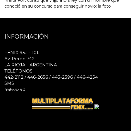
Marta Fort contó que viajó a Disney con un hombre que
conoció en su concurso para conseguir novio: la foto
INFORMACIÓN
FÉNIX 95.1 - 101.1
Av. Perón 742
LA RIOJA - ARGENTINA
TELÉFONOS
442-2112 / 446-2656 / 443-2596 / 446-4254
SMS
466-3290