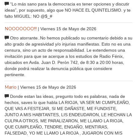
“Lo más sano para la democracia es tener opciones y discutir
ideas”, por supuesto, algo que NO HACE EL QUINTELISMO. y te
falto MIGUEL: NO @$_#
NOOOOOOO!!!
| Viernes 15 de Mayo de 2026
Otro atorrante..No hemos publicado su comentario debido a su
alto grado de agresividad y/o injurias manifiestas. Esto no es una
censura, sino un acto de responsabilidad. Le extendemos una
invitación para que se acerque a los estudios de Radio Fénix,
ubicados en Avda. Juan D. Perón 742, de 8:30 a 20:00 horas,
donde podrá realizar la denuncia pública que considere
pertinente.
Mario
| Viernes 15 de Mayo de 2026
Donde estan las ideas, pregunto todo es palabras, nada de
hechos, saves lo que habla LA RIOJA, VA SER MI CUMPLEAÑO,
QUE VAS A FESTEJAR, SI ME DAÑASTE, ME FUNDISTE,
JUNTO A MIS HABITANTES, LIS ENDEUDARON, LE HECHAN LA
CULPA A OTROS, ME PARALIZARON, ME LLAMO LA RIOJA,
QUE CUMPLEAÑO, TENDRE, ENGAÑO, MENTIRAS,
FALSEDAD, YO ME LLAMO LA RIOJA , JUGARON CON MIS