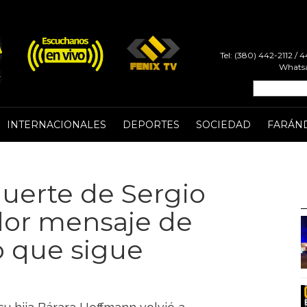
Tel: (380) 442-2112 /
Whatsa
INTERNACIONALES
DEPORTES
SOCIEDAD
FARÁN
muerte de Sergio
ador mensaje de
o que sigue