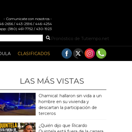
- Comunicate con nosotros -
 446-2656 / 443-2596 / 446-4254
pp: (380) 461-7752 / 430-1923
Pronóstico de Tutiempo.net
DULA
CLASIFICADOS
LAS MÁS VISTAS
Chamical: hallaron sin vida a un
hombre en su vivienda y
descartan la participación de
terceros
¿Quién dijo que Ricardo
Quintela está fuera de la carrera