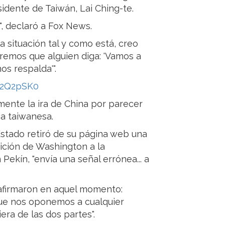
sidente de Taiwán, Lai Ching-te.
, declaró a Fox News.
a situación tal y como está, creo
remos que alguien diga: 'Vamos a
s respalda'".
a2Q2pSK0
ente la ira de China por parecer
ia taiwanesa.
stado retiró de su página web una
sición de Washington a la
ekín, "envía una señal errónea... a
afirmaron en aquel momento:
e nos oponemos a cualquier
era de las dos partes".