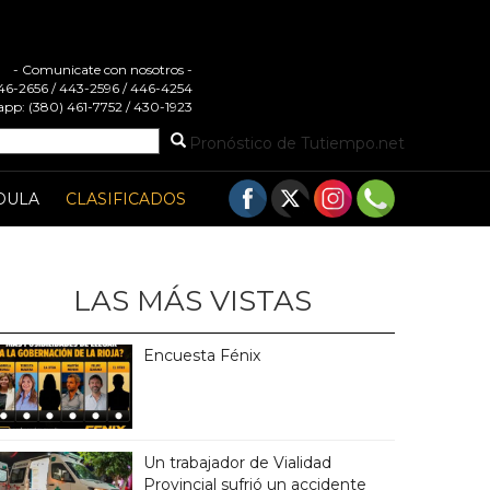
- Comunicate con nosotros -
 446-2656 / 443-2596 / 446-4254
pp: (380) 461-7752 / 430-1923
Pronóstico de Tutiempo.net
DULA
CLASIFICADOS
LAS MÁS VISTAS
Encuesta Fénix
Un trabajador de Vialidad
Provincial sufrió un accidente