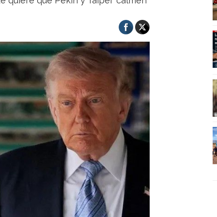
e quiere que Pekín y Taipéi "calmen"