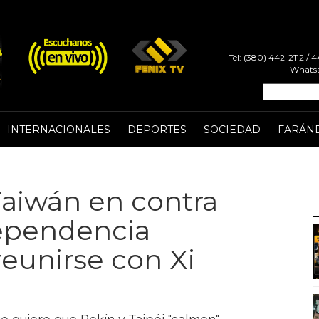
Tel: (380) 442-2112 /
Whatsa
INTERNACIONALES
DEPORTES
SOCIEDAD
FARÁN
Taiwán en contra
dependencia
eunirse con Xi