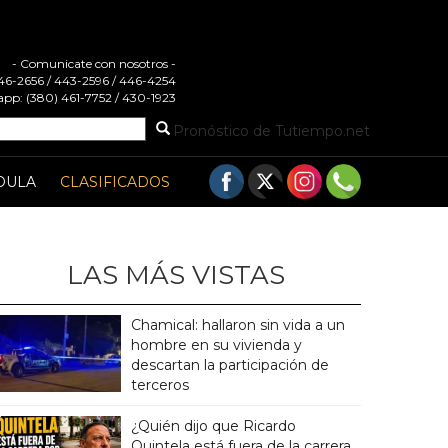
- Comunicate con nosotros -
 446-2656 / 443-2596 / 446-4254
pp: (380) 461-7752 / 430-1923
Pronóstico de Tutiempo.net
DULA
CLASIFICADOS
LAS MÁS VISTAS
Chamical: hallaron sin vida a un
hombre en su vivienda y
descartan la participación de
terceros
¿Quién dijo que Ricardo
Quintela está fuera de la carrera