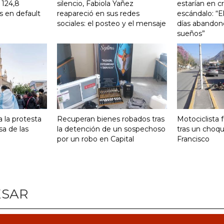
 124,8
silencio, Fabiola Yañez
estarían en cri
s en default
reapareció en sus redes
escándalo: “E
sociales: el posteo y el mensaje
días abandonó
sueños”
 la protesta
Recuperan bienes robados tras
Motociclista 
sa de las
la detención de un sospechoso
tras un choq
por un robo en Capital
Francisco
ESAR