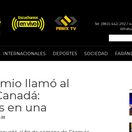
Tel: (380) 442-2112 /
Whatsa
INTERNACIONALES
DEPORTES
SOCIEDAD
FARÁN
mio llamó al
Canadá:
s en una
"