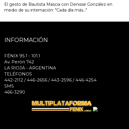
El gesto de Bautista Mascia con Denisse González en
medio de su internación: "Cada día más..."
INFORMACIÓN
FÉNIX 95.1 - 101.1
Av. Perón 742
LA RIOJA - ARGENTINA
TELÉFONOS
442-2112 / 446-2656 / 443-2596 / 446-4254
SMS
466-3290