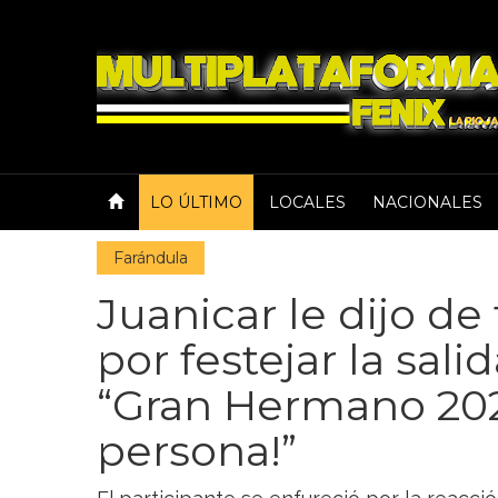
LO ÚLTIMO
LOCALES
NACIONALES
Farándula
Juanicar le dijo d
por festejar la sal
“Gran Hermano 202
persona!”