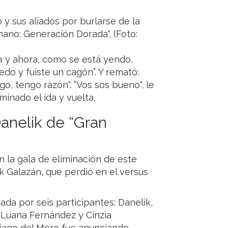
o y sus aliados por burlarse de la
mano: Generación Dorada". (Foto:
a y ahora, como se está yendo,
do y fuiste un cagón”. Y remató:
go, tengo razón“. ”Vos sos bueno", le
inado el ida y vuelta.
Danelik de “Gran
n la gala de eliminación de este
k Galazán, que perdió en el versus
da por seis participantes: Danelik,
 Luana Fernández y Cinzia
ntiago del Moro fue anunciando