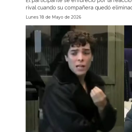
El participante se enfureció por la reacci
rival cuando su compañera quedó elimina
Lunes 18 de Mayo de 2026