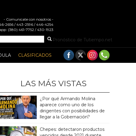
- Comunicate con nosotros -
 446-2656 / 443-2596 / 446-4254
pp: (380) 461-7752 / 430-1923
Pronóstico de Tutiempo.net
DULA
CLASIFICADOS
LAS MÁS VISTAS
¿Por qué Armando Molina
aparece como uno de los
dirigentes con posibilidades de
llegar a la Gobernación?
Chepes: detectaron productos
vencidos desde 2021 durante