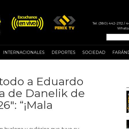
Tel: (380) 442-2112 /
Whatsa
INTERNACIONALES
DEPORTES
SOCIEDAD
FARÁN
e todo a Eduardo
ida de Danelik de
6″: “¡Mala