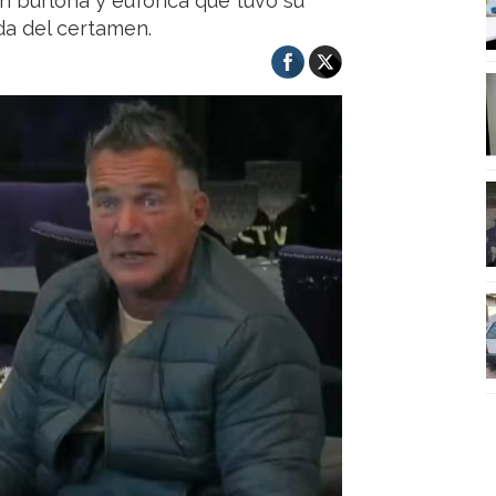
ón burlona y eufórica que tuvo su
da del certamen.