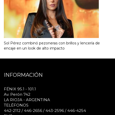
Sol Pérez combinó pezoneras con brillos y lencería de
encaje en un look de alto impacto
INFORMACIÓN
FÉNIX 95.1 - 101.1
Av. Perón 742
LA RIOJA - ARGENTINA
TELÉFONOS
442-2112 / 446-2656 / 443-2596 / 446-4254