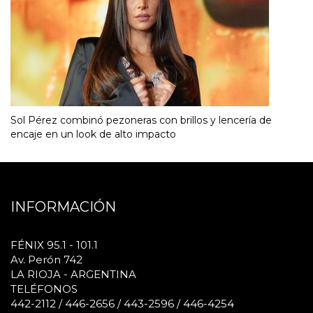
Sol Pérez combinó pezoneras con brillos y lencería de
encaje en un look de alto impacto
INFORMACIÓN
FÉNIX 95.1 - 101.1
Av. Perón 742
LA RIOJA - ARGENTINA
TELÉFONOS
442-2112 / 446-2656 / 443-2596 / 446-4254