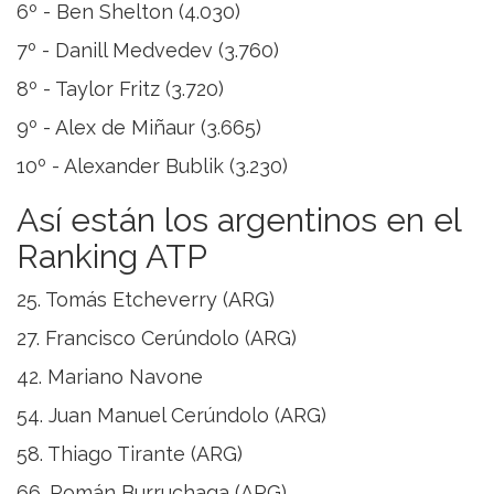
6º - Ben Shelton (4.030)
7º - Danill Medvedev (3.760)
8º - Taylor Fritz (3.720)
9º - Alex de Miñaur (3.665)
10º - Alexander Bublik (3.230)
Así están los argentinos en el
Ranking ATP
25. Tomás Etcheverry (ARG)
27. Francisco Cerúndolo (ARG)
42. Mariano Navone
54. Juan Manuel Cerúndolo (ARG)
58. Thiago Tirante (ARG)
66. Román Burruchaga (ARG)