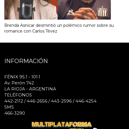
Brenda Asnicar desmintió un polémico rumor sobre su
romance con Carlos Tévez
INFORMACIÓN
FÉNIX 95.1 - 101.1
Av. Perón 742
LA RIOJA - ARGENTINA
TELÉFONOS
442-2112 / 446-2656 / 443-2596 / 446-4254
SMS
466-3290