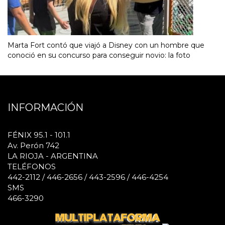
Marta Fort contó que viajó a Disney con un hombre que
conoció en su concurso para conseguir novio: la foto
INFORMACIÓN
FÉNIX 95.1 - 101.1
Av. Perón 742
LA RIOJA - ARGENTINA
TELÉFONOS
442-2112 / 446-2656 / 443-2596 / 446-4254
SMS
466-3290