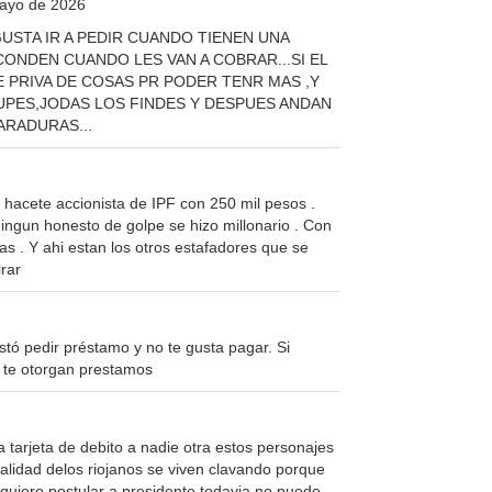
Mayo de 2026
USTA IR A PEDIR CUANDO TIENEN UNA
ONDEN CUANDO LES VAN A COBRAR...SI EL
 PRIVA DE COSAS PR PODER TENR MAS ,Y
UPES,JODAS LOS FINDES Y DESPUES ANDAN
ARADURAS...
 hacete accionista de IPF con 250 mil pesos .
ningun honesto de golpe se hizo millonario . Con
fas . Y ahi estan los otros estafadores que se
rar
tó pedir préstamo y no te gusta pagar. Si
e te otorgan prestamos
 tarjeta de debito a nadie otra estos personajes
alidad delos riojanos se viven clavando porque
quiere postular a presidente todavia no puede