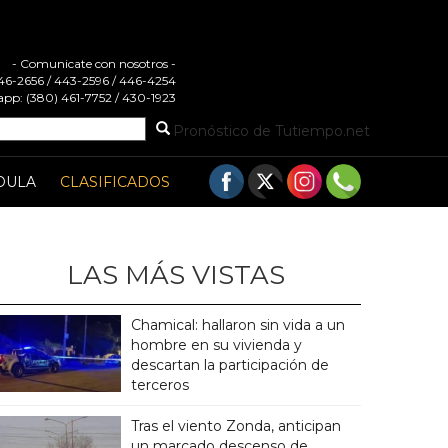
- Comunicate con nosotros -
 446-2656 / 443-2596 / 446-4254
pp: (380) 461-7752 / 430-1923
Pronóstico de Tutiempo.net
DULA
CLASIFICADOS
LAS MÁS VISTAS
Chamical: hallaron sin vida a un
hombre en su vivienda y
descartan la participación de
terceros
Tras el viento Zonda, anticipan
un marcado descenso de