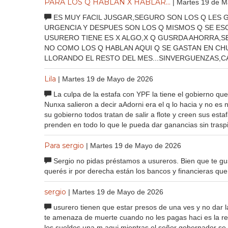
PARA LOS Q HABLAN X HABLAR...
| Martes 19 de 
ES MUY FACIL JUSGAR,SEGURO SON LOS Q LES G
URGENCIA Y DESPUES SON LOS Q MISMOS Q SE ESC
USURERO TIENE ES X ALGO,X Q GUSRDA AHORRA,SE
NO COMO LOS Q HABLAN AQUI Q SE GASTAN EN CH
LLORANDO EL RESTO DEL MES...SINVERGUENZAS,C
Lila
| Martes 19 de Mayo de 2026
La culpa de la estafa con YPF la tiene el gobierno que
Nunxa salieron a decir aAdorni era el q lo hacia y no es 
su gobierno todos tratan de salir a flote y creen sus esta
prenden en todo lo que le pueda dar ganancias sin traspi
Para sergio
| Martes 19 de Mayo de 2026
Sergio no pidas préstamos a usureros. Bien que te gus
querés ir por derecha están los bancos y financieras qu
sergio
| Martes 19 de Mayo de 2026
usurero tienen que estar presos de una ves y no dar la
te amenaza de muerte cuando no les pagas haci es la re
los sueldos una m aqui mientras el señor gobernador se 