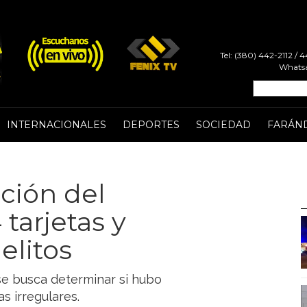
Tel: (380) 442-2112 /
Whatsa
INTERNACIONALES
DEPORTES
SOCIEDAD
FARÁN
ación del
tarjetas y
elitos
 se busca determinar si hubo
s irregulares.