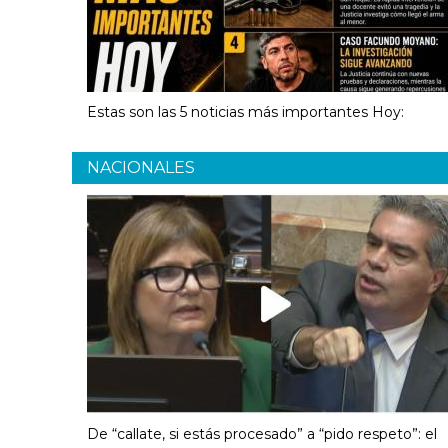
Estas son las 5 noticias más importantes Hoy:
NACIONALES
De “callate, si estás procesado” a “pido respeto”: el