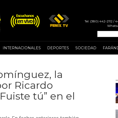
Tel: (380) 442-2112 /
Whatsa
INTERNACIONALES
DEPORTES
SOCIEDAD
FARÁN
omínguez, la
por Ricardo
Fuiste tú” en el