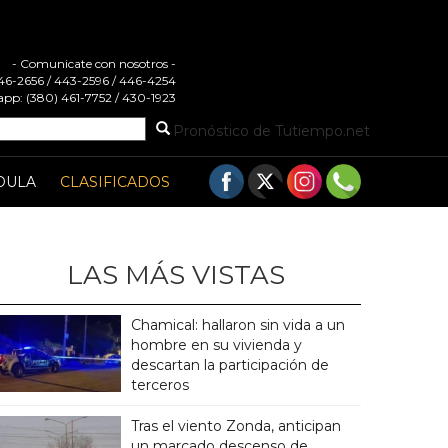
- Comunicate con nosotros -
 446-2656 / 443-2596 / 446-4254
pp: (380) 461-7752 / 430-1923
Pronóstico de Tutiempo.net
DULA
CLASIFICADOS
LAS MÁS VISTAS
Chamical: hallaron sin vida a un
hombre en su vivienda y
descartan la participación de
terceros
Tras el viento Zonda, anticipan
un marcado descenso de