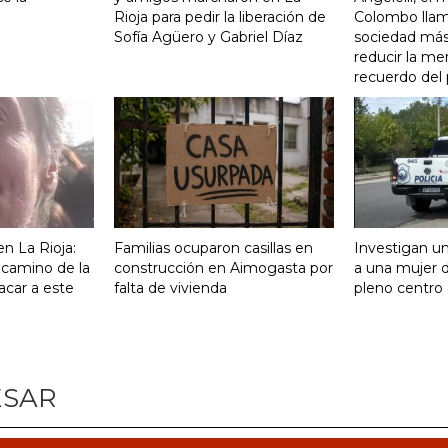
Rioja para pedir la liberación de
Colombo llam
Sofía Agüero y Gabriel Díaz
sociedad más 
reducir la me
recuerdo del
n La Rioja:
Familias ocuparon casillas en
Investigan un
 camino de la
construcción en Aimogasta por
a una mujer 
acar a este
falta de vivienda
pleno centro 
ESAR