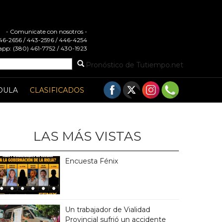
- Comunicate con nosotros -
 446-2656 / 443-2596 / 446-4254
pp: (380) 461-7752 / 430-1923
Pronóstico de Tutiempo.net
DULA
CLASIFICADOS
LAS MÁS VISTAS
Encuesta Fénix
Un trabajador de Vialidad
Provincial sufrió un accidente