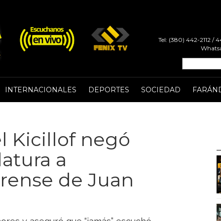
Tel: (380) 442-2112 /
Whatsa
INTERNACIONALES
DEPORTES
SOCIEDAD
FARÁN
 Kicillof negó
atura a
rense de Juan