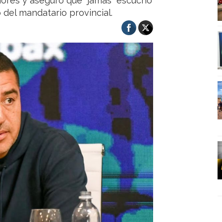
mores y aseguró que “jamás” escuchó
o del mandatario provincial.