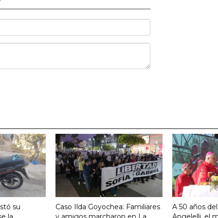
stó su
Caso Ilda Goyochea: Familiares
A 50 años del
e la
y amigos marcharon en La
Angelelli, el