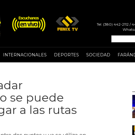
Tel: (380) 442-2112 /
Whatsa
INTERNACIONALES
DEPORTES
SOCIEDAD
FARÁN
adar
no se puede
gar a las rutas