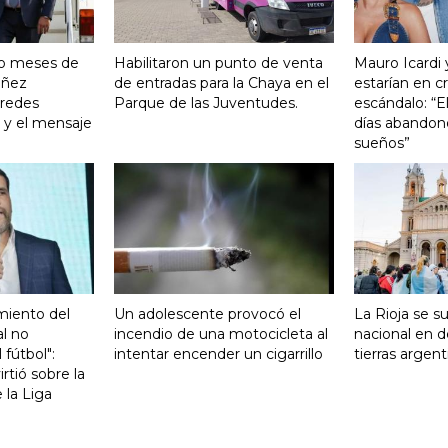
ro meses de
Habilitaron un punto de venta
Mauro Icardi 
Yañez
de entradas para la Chaya en el
estarían en cri
 redes
Parque de las Juventudes.
escándalo: “E
o y el mensaje
días abandonó
sueños”
miento del
Un adolescente provocó el
La Rioja se s
al no
incendio de una motocicleta al
nacional en d
 fútbol":
intentar encender un cigarrillo
tierras argent
rtió sobre la
e la Liga