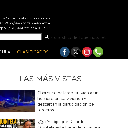
- Comunicate con nosotros -
 446-2656 / 443-2596 / 446-4254
pp: (380) 461-7752 / 430-1923
Pronóstico de Tutiempo.net
DULA
CLASIFICADOS
LAS MÁS VISTAS
Chamical: hallaron sin vida a un
hombre en su vivienda y
descartan la participación de
terceros
¿Quién dijo que Ricardo
Quintela está fuera de la carrera