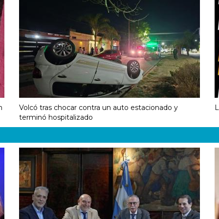
n
Volcó tras chocar contra un auto estacionado y
L
terminó hospitalizado