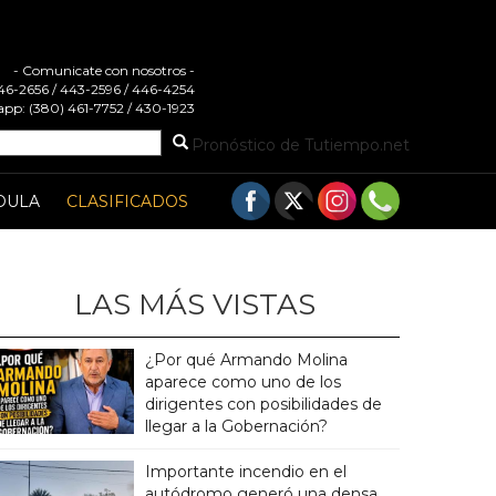
- Comunicate con nosotros -
 446-2656 / 443-2596 / 446-4254
pp: (380) 461-7752 / 430-1923
Pronóstico de Tutiempo.net
DULA
CLASIFICADOS
LAS MÁS VISTAS
¿Por qué Armando Molina
aparece como uno de los
dirigentes con posibilidades de
llegar a la Gobernación?
Importante incendio en el
autódromo generó una densa