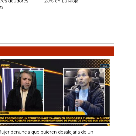
tres deudores
20% en La Rioja
os
ujer denuncia que quieren desalojarla de un