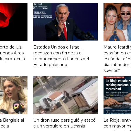
orte de luz
Estados Unidos e Israel
Mauro Icardi 
uenos Aires
rechazan con firmeza el
estarían en cri
de pirotecnia
reconocimiento francés del
escándalo: “E
Estado palestino
días abandonó
sueños”
 Bargiela al
Un dron ruso persiguió y atacó
La Rioja, entr
dea a
a un verdulero en Ucrania
con mayor mo