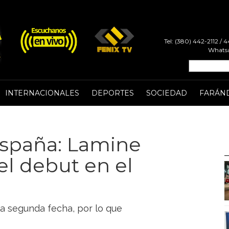
Tel: (380) 442-2112 /
Whatsa
INTERNACIONALES
DEPORTES
SOCIEDAD
FARÁN
España: Lamine
el debut en el
la segunda fecha, por lo que