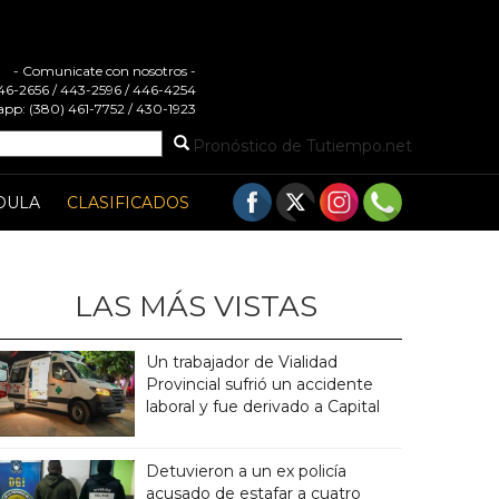
- Comunicate con nosotros -
 446-2656 / 443-2596 / 446-4254
pp: (380) 461-7752 / 430-1923
Pronóstico de Tutiempo.net
DULA
CLASIFICADOS
LAS MÁS VISTAS
Un trabajador de Vialidad
Provincial sufrió un accidente
laboral y fue derivado a Capital
Detuvieron a un ex policía
acusado de estafar a cuatro