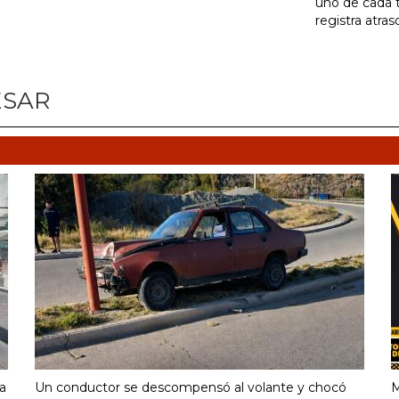
uno de cada 
registra atras
ESAR
la
Un conductor se descompensó al volante y chocó
M