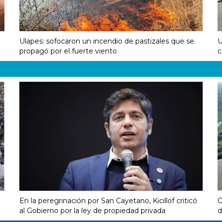
1
Ulapes: sofocaron un incendio de pastizales que se
U
propagó por el fuerte viento
c
En la peregrinación por San Cayetano, Kicillof criticó
C
al Gobierno por la ley de propiedad privada
d