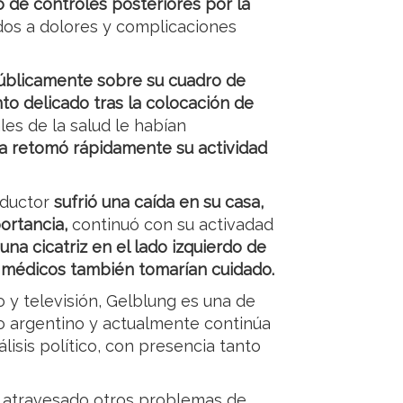
co de controles posteriores por la
os a dolores y complicaciones
úblicamente sobre su cuadro de
o delicado tras la colocación de
ales de la salud le habían
ta retomó rápidamente su actividad
nductor
sufrió una caída en su casa,
ortancia,
continuó con su activadad
na cicatriz en el lado izquierdo de
os médicos también tomarían cuidado.
 y televisión, Gelblung es una de
mo argentino y actualmente continúa
lisis político, con presencia tanto
ía atravesado otros problemas de