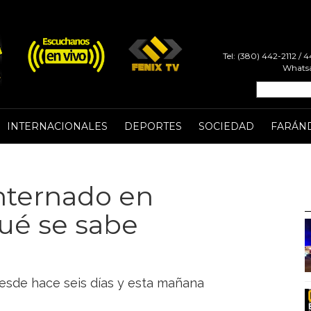
Tel: (380) 442-2112 /
Whatsa
INTERNACIONALES
DEPORTES
SOCIEDAD
FARÁN
nternado en
qué se sabe
desde hace seis días y esta mañana