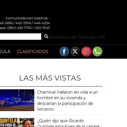
- Comunicate con nosotros -
 446-2656 / 443-2596 / 446-4254
pp: (380) 461-7752 / 430-1923
Pronóstico de Tutiempo.net
DULA
CLASIFICADOS
LAS MÁS VISTAS
Chamical: hallaron sin vida a un
hombre en su vivienda y
descartan la participación de
terceros
¿Quién dijo que Ricardo
Quintela está fuera de la carrera