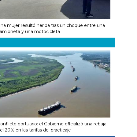
na mujer resultó herida tras un choque entre una
amioneta y una motocicleta
onflicto portuario: el Gobierno oficializó una rebaja
el 20% en las tarifas del practicaje