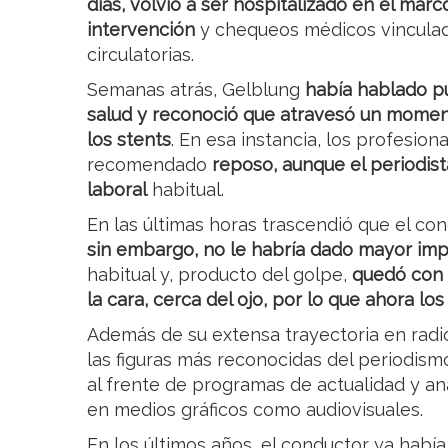
días, volvió a ser hospitalizado en el mar
intervención
y chequeos médicos vinculad
circulatorias.
Semanas atrás, Gelblung
había hablado p
salud y reconoció que atravesó un moment
los stents
. En esa instancia, los profesion
recomendado
reposo, aunque el periodis
laboral
habitual.
En las últimas horas trascendió que el co
sin embargo, no le habría dado mayor imp
habitual y, producto del golpe,
quedó con u
la cara, cerca del ojo, por lo que ahora l
Además de su extensa trayectoria en radio
las figuras más reconocidas del periodis
al frente de programas de actualidad y aná
en medios gráficos como audiovisuales.
En los últimos años, el conductor ya hab