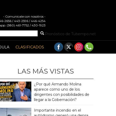
- Comunicate con nosotros -
 446-2656 / 443-2596 / 446-4254
pp: (380) 461-7752 / 430-1923
Pronóstico de Tutiempo.net
DULA
CLASIFICADOS
LAS MÁS VISTAS
¿Por qué Armando Molina
aparece como uno de los
dirigentes con posibilidades de
llegar a la Gobernación?
Importante incendio en el
autódromo generó una densa