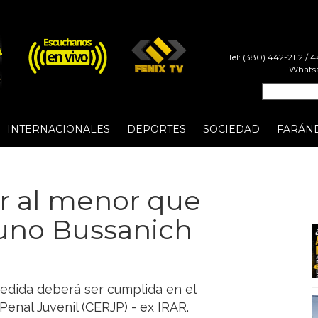
Tel: (380) 442-2112 /
Whatsa
INTERNACIONALES
DEPORTES
SOCIEDAD
FARÁN
er al menor que
runo Bussanich
medida deberá ser cumplida en el
enal Juvenil (CERJP) - ex IRAR.