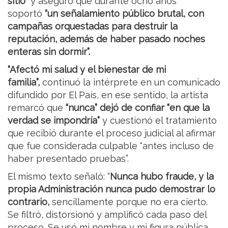
sitio”
y aseguró que durante ocho años
soportó
“un señalamiento público brutal, con
campañas orquestadas para destruir la
reputación, además de haber pasado noches
enteras sin dormir”.
“Afectó mi salud y el bienestar de mi
familia”,
continuó la intérprete en un comunicado
difundido por El País, en ese sentido, la artista
remarcó que
“nunca” dejó de confiar “en que la
verdad se impondría”
y cuestionó el tratamiento
que recibió durante el proceso judicial al afirmar
que fue considerada culpable “antes incluso de
haber presentado pruebas”.
El mismo texto señaló: “
Nunca hubo fraude, y la
propia Administración nunca pudo demostrar lo
contrario,
sencillamente porque no era cierto.
Se filtró, distorsionó y amplificó cada paso del
proceso. Se usó mi nombre y mi figura pública