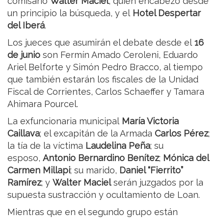
comisario
Walter Maciel
, quien encabezó desde
un principio la búsqueda, y el
Hotel Despertar
del Iberá
.
Los jueces que asumirán el debate desde el
16
de junio
son Fermín Amado Ceroleni, Eduardo
Ariel Belforte y Simón Pedro Bracco, al tiempo
que también estarán los fiscales de la Unidad
Fiscal de Corrientes, Carlos Schaeffer y Tamara
Ahimara Pourcel.
La exfuncionaria municipal
María Victoria
Caillava
; el excapitán de la Armada
Carlos Pérez
;
la tía de la víctima
Laudelina Peña
; su
esposo,
Antonio Bernardino Benítez
;
Mónica del
Carmen Millapi
; su marido,
Daniel “Fierrito”
Ramírez
; y
Walter Maciel
serán juzgados por la
supuesta sustracción y ocultamiento de Loan.
Mientras que en el segundo grupo están