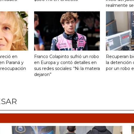
realmente se 
reció en
Franco Colapinto sufrió un robo
Recuperan bi
 en Paraná y
en Europa y contó detalles en
la detención
preocupación
sus redes sociales: “Ni la matera
por un robo e
dejaron”
ESAR