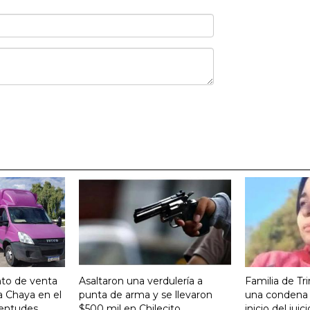
nto de venta
Asaltaron una verdulería a
Familia de Tr
a Chaya en el
punta de arma y se llevaron
una condena 
entudes.
$500 mil en Chilecito
inicio del ju