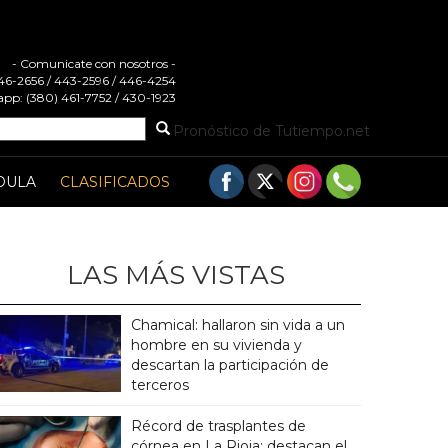
- Comunicate con nosotros -
 446-2656 / 443-2596 / 446-4254
pp: (380) 461-7752 / 430-1923
Pronóstico de Tutiempo.net
DULA
CLASIFICADOS
LAS MÁS VISTAS
Chamical: hallaron sin vida a un
hombre en su vivienda y
descartan la participación de
terceros
Récord de trasplantes de
córnea en La Rioja: destacan el