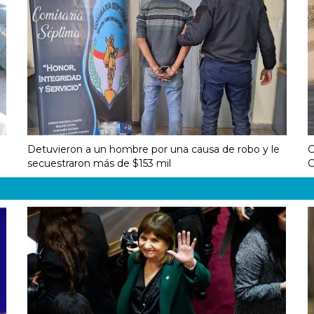
Detuvieron a un hombre por una causa de robo y le
C
secuestraron más de $153 mil
C