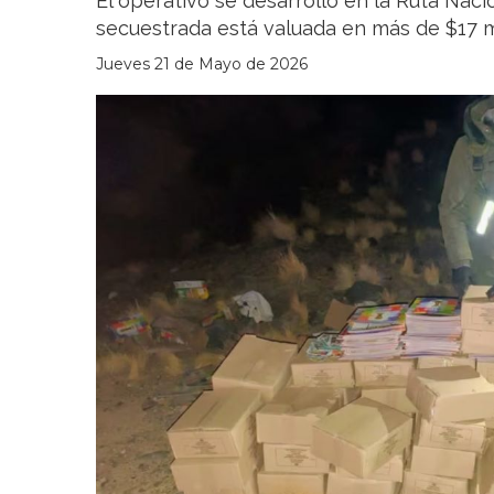
El operativo se desarrolló en la Ruta Nac
secuestrada está valuada en más de $17 m
Jueves 21 de Mayo de 2026