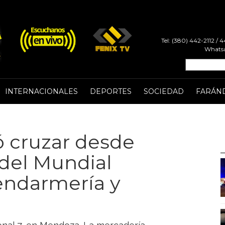
Tel: (380) 442-2112 /
Whatsa
INTERNACIONALES
DEPORTES
SOCIEDAD
FARÁN
 cruzar desde
 del Mundial
endarmería y