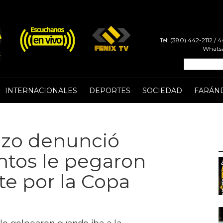
Tel: (380) 442-2112 /
Whatsa
INTERNACIONALES
DEPORTES
SOCIEDAD
FARÁN
nzo denunció
ntos le pegaron
e por la Copa