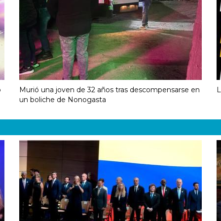
o
Murió una joven de 32 años tras descompensarse en
L
un boliche de Nonogasta