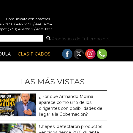
- Comunicate con nosotros -
 446-2656 / 443-2596 / 446-4254
pp: (380) 461-7752 / 430-1923
Pronóstico de Tutiempo.net
DULA
CLASIFICADOS
LAS MÁS VISTAS
¿Por qué Armando Molina
aparece como uno de los
dirigentes con posibilidades de
llegar a la Gobernación?
Chepes: detectaron productos
vencidos desde 2021 durante