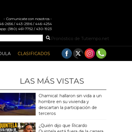
- Comunicate con nosotros -
 446-2656 / 443-2596 / 446-4254
pp: (380) 461-7752 / 430-1923
Pronóstico de Tutiempo.net
DULA
CLASIFICADOS
LAS MÁS VISTAS
Chamical: hallaron sin vida a un
hombre en su vivienda y
descartan la participación de
terceros
¿Quién dijo que Ricardo
Quintela está fuera de la carrera