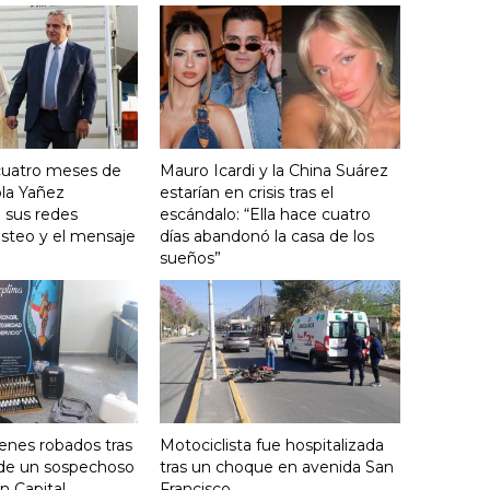
cuatro meses de
Mauro Icardi y la China Suárez
ola Yañez
estarían en crisis tras el
 sus redes
escándalo: “Ella hace cuatro
posteo y el mensaje
días abandonó la casa de los
sueños”
enes robados tras
Motociclista fue hospitalizada
 de un sospechoso
tras un choque en avenida San
n Capital
Francisco