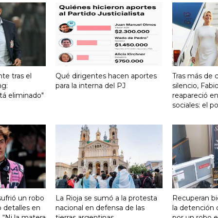
te tras el
Qué dirigentes hacen aportes
Tras más de 
ng:
para la interna del PJ
silencio, Fabi
tá eliminado"
reapareció en
sociales: el 
ufrió un robo
La Rioja se sumó a la protesta
Recuperan bi
 detalles en
nacional en defensa de las
la detención
: “Ni la matera
tierras argentinas
por un robo e