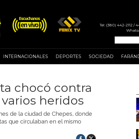
Tel: (380) 442-2112 /
Whatsa
INTERNACIONALES
DEPORTES
SOCIEDAD
FARÁN
ta chocó contra
ó varios heridos
iones de la ciudad de Chepes, donde
istas que circulaban en el mismo