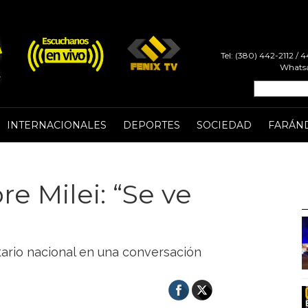
Tel: (380) 442-2112 /
Whatsa
INTERNACIONALES
DEPORTES
SOCIEDAD
FARÁN
re Milei: “Se ve
atario nacional en una conversación