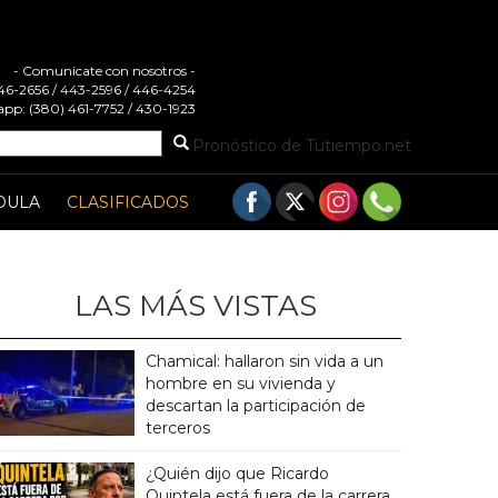
- Comunicate con nosotros -
 446-2656 / 443-2596 / 446-4254
pp: (380) 461-7752 / 430-1923
Pronóstico de Tutiempo.net
DULA
CLASIFICADOS
LAS MÁS VISTAS
Chamical: hallaron sin vida a un
hombre en su vivienda y
descartan la participación de
terceros
¿Quién dijo que Ricardo
Quintela está fuera de la carrera