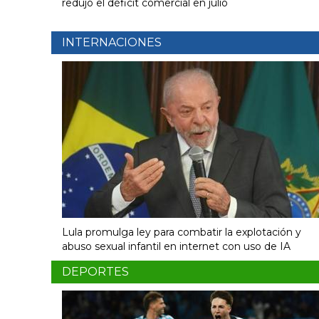
redujo el déficit comercial en julio
INTERNACIONES
Lula promulga ley para combatir la explotación y
abuso sexual infantil en internet con uso de IA
DEPORTES