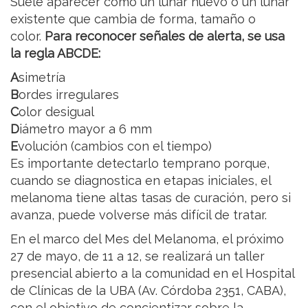
Suele aparecer como un lunar nuevo o un lunar
existente que cambia de forma, tamaño o
color.
Para reconocer señales de alerta, se usa
la regla ABCDE:
A
simetría
B
ordes irregulares
C
olor desigual
D
iámetro mayor a 6 mm
E
volución (cambios con el tiempo)
Es importante detectarlo temprano porque,
cuando se diagnostica en etapas iniciales, el
melanoma tiene altas tasas de curación, pero si
avanza, puede volverse más difícil de tratar.
En el marco del Mes del Melanoma, el próximo
27 de mayo, de 11 a 12, se realizará un taller
presencial abierto a la comunidad en el Hospital
de Clínicas de la UBA (Av. Córdoba 2351, CABA),
con el objetivo de concientizar sobre la