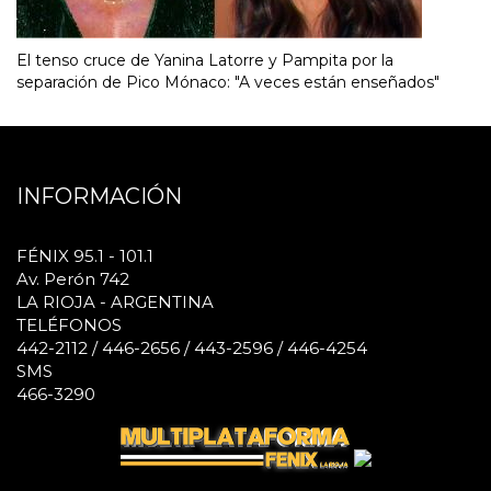
El tenso cruce de Yanina Latorre y Pampita por la
separación de Pico Mónaco: "A veces están enseñados"
INFORMACIÓN
FÉNIX 95.1 - 101.1
Av. Perón 742
LA RIOJA - ARGENTINA
TELÉFONOS
442-2112 / 446-2656 / 443-2596 / 446-4254
SMS
466-3290