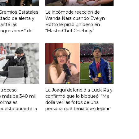
 Gremios Estatales
La incómoda reacción de
stado de alerta y
Wanda Nara cuando Evelyn
 ante las
Botto le pidió un beso en
 agresiones" del
“MasterChef Celebrity”
troceso:
La Joaqui defendió a Luck Ra y
e más de 340 mil
confirmó que lo bloqueó: “Me
formales
dolía ver las fotos de una
puesto durante la
persona que tenía que dejar ir”