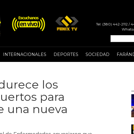
Tel: (380) 442-2112 /
Whatsa
INTERNACIONALES
DEPORTES
SOCIEDAD
FARÁN
durece los
uertos para
de una nueva