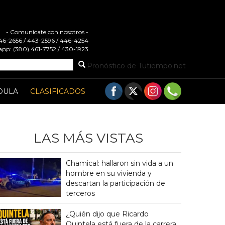
- Comunicate con nosotros -
 446-2656 / 443-2596 / 446-4254
pp: (380) 461-7752 / 430-1923
Pronóstico de Tutiempo.net
DULA
CLASIFICADOS
LAS MÁS VISTAS
Chamical: hallaron sin vida a un
hombre en su vivienda y
descartan la participación de
terceros
¿Quién dijo que Ricardo
Quintela está fuera de la carrera