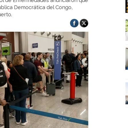
trol de Enfermedades anunciaron que
ública Democrática del Congo,
erto.