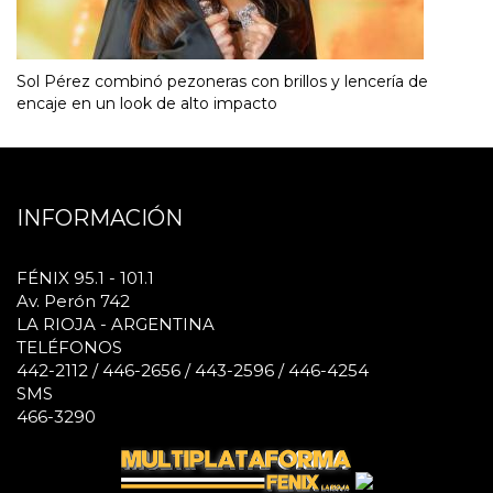
Sol Pérez combinó pezoneras con brillos y lencería de
encaje en un look de alto impacto
INFORMACIÓN
FÉNIX 95.1 - 101.1
Av. Perón 742
LA RIOJA - ARGENTINA
TELÉFONOS
442-2112 / 446-2656 / 443-2596 / 446-4254
SMS
466-3290