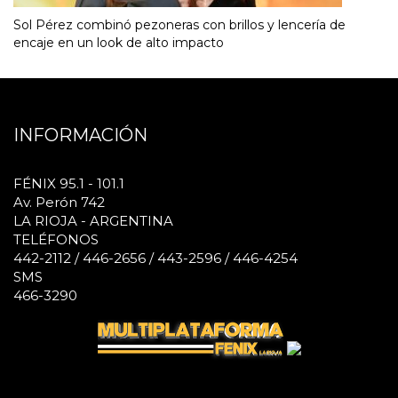
Sol Pérez combinó pezoneras con brillos y lencería de
encaje en un look de alto impacto
INFORMACIÓN
FÉNIX 95.1 - 101.1
Av. Perón 742
LA RIOJA - ARGENTINA
TELÉFONOS
442-2112 / 446-2656 / 443-2596 / 446-4254
SMS
466-3290