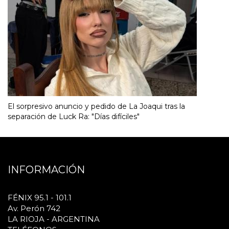
El sorpresivo anuncio y pedido de La Joaqui tras la
separación de Luck Ra: "Días difíciles"
INFORMACIÓN
FÉNIX 95.1 - 101.1
Av. Perón 742
LA RIOJA - ARGENTINA