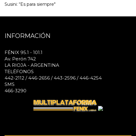
Susini: “Es para siempre"
INFORMACIÓN
FÉNIX 95.1 - 101.1
Av. Perón 742
LA RIOJA - ARGENTINA
TELÉFONOS
442-2112 / 446-2656 / 443-2596 / 446-4254
SMS
466-3290