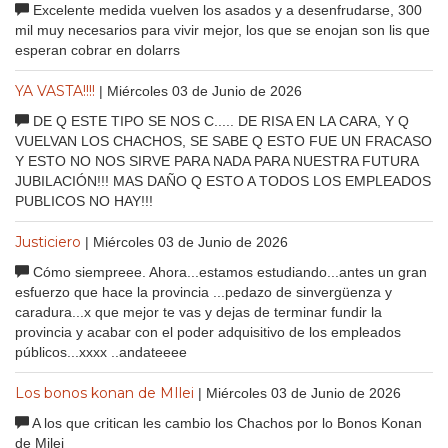
Excelente medida vuelven los asados y a desenfrudarse, 300
mil muy necesarios para vivir mejor, los que se enojan son lis que
esperan cobrar en dolarrs
YA VASTA!!!!
| Miércoles 03 de Junio de 2026
DE Q ESTE TIPO SE NOS C..... DE RISA EN LA CARA, Y Q
VUELVAN LOS CHACHOS, SE SABE Q ESTO FUE UN FRACASO
Y ESTO NO NOS SIRVE PARA NADA PARA NUESTRA FUTURA
JUBILACIÓN!!! MAS DAÑO Q ESTO A TODOS LOS EMPLEADOS
PUBLICOS NO HAY!!!
Justiciero
| Miércoles 03 de Junio de 2026
Cómo siempreee. Ahora...estamos estudiando...antes un gran
esfuerzo que hace la provincia ...pedazo de sinvergüenza y
caradura...x que mejor te vas y dejas de terminar fundir la
provincia y acabar con el poder adquisitivo de los empleados
públicos...xxxx ..andateeee
Los bonos konan de MIlei
| Miércoles 03 de Junio de 2026
A los que critican les cambio los Chachos por lo Bonos Konan
de Milei