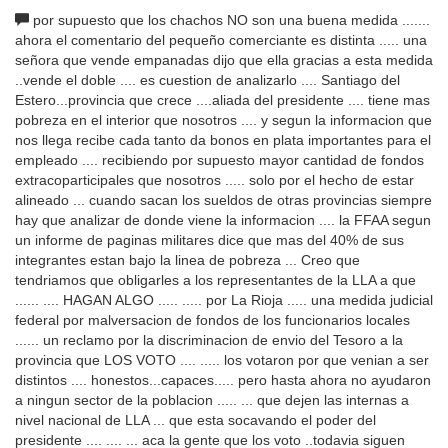
por supuesto que los chachos NO son una buena medida .......
ahora el comentario del pequeño comerciante es distinta ..... una
señora que vende empanadas dijo que ella gracias a esta medida
..vende el doble .... es cuestion de analizarlo .... Santiago del
Estero...provincia que crece ....aliada del presidente .... tiene mas
pobreza en el interior que nosotros .... y segun la informacion que
nos llega recibe cada tanto da bonos en plata importantes para el
empleado .... recibiendo por supuesto mayor cantidad de fondos
extracoparticipales que nosotros ..... solo por el hecho de estar
alineado ... cuando sacan los sueldos de otras provincias siempre
hay que analizar de donde viene la informacion .... la FFAA segun
un informe de paginas militares dice que mas del 40% de sus
integrantes estan bajo la linea de pobreza ... Creo que
tendriamos que obligarles a los representantes de la LLA a que
...... .... HAGAN ALGO ..... ..... por La Rioja ..... una medida judicial
federal por malversacion de fondos de los funcionarios locales
...... un reclamo por la discriminacion de envio del Tesoro a la
provincia que LOS VOTO .... ..... los votaron por que venian a ser
distintos .... honestos...capaces..... pero hasta ahora no ayudaron
a ningun sector de la poblacion ..... ... que dejen las internas a
nivel nacional de LLA ... que esta socavando el poder del
presidente .... .... ... aca la gente que los voto ..todavia siguen