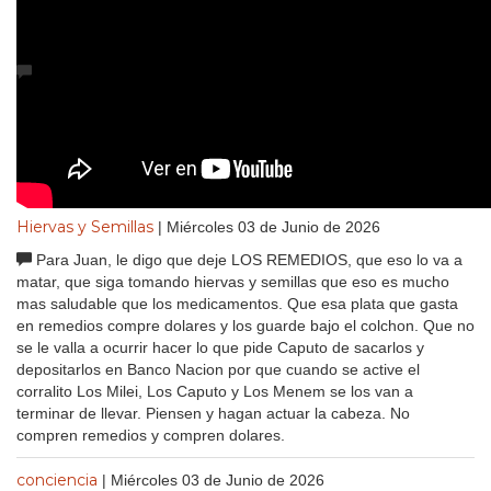
PARADOJA
| Miércoles 03 de Junio de 2026
Los CHACHOS es lo mejor que le puede pasar a los
empleados. Ojala el gobernador nos de un aumento de 700mil en
chachos. Yo los gasto en super y servicios. Adelante Gobernador
NO LE DE BOLA A LA TRIBUNA SON LOS LIBERTARIOS QUE
VIVEN DEL ESTADO QUE LE DICEN NO A LOS CHACHOS
JAJAJAJAJA QUE PARADOJA NO??
Hiervas y Semillas
| Miércoles 03 de Junio de 2026
Para Juan, le digo que deje LOS REMEDIOS, que eso lo va a
matar, que siga tomando hiervas y semillas que eso es mucho
mas saludable que los medicamentos. Que esa plata que gasta
en remedios compre dolares y los guarde bajo el colchon. Que no
se le valla a ocurrir hacer lo que pide Caputo de sacarlos y
depositarlos en Banco Nacion por que cuando se active el
corralito Los Milei, Los Caputo y Los Menem se los van a
terminar de llevar. Piensen y hagan actuar la cabeza. No
compren remedios y compren dolares.
conciencia
| Miércoles 03 de Junio de 2026