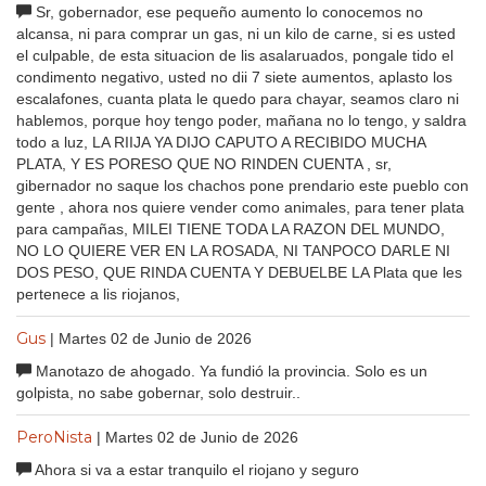
Sr, gobernador, ese pequeño aumento lo conocemos no
alcansa, ni para comprar un gas, ni un kilo de carne, si es usted
el culpable, de esta situacion de lis asalaruados, pongale tido el
condimento negativo, usted no dii 7 siete aumentos, aplasto los
escalafones, cuanta plata le quedo para chayar, seamos claro ni
hablemos, porque hoy tengo poder, mañana no lo tengo, y saldra
todo a luz, LA RIIJA YA DIJO CAPUTO A RECIBIDO MUCHA
PLATA, Y ES PORESO QUE NO RINDEN CUENTA , sr,
gibernador no saque los chachos pone prendario este pueblo con
gente , ahora nos quiere vender como animales, para tener plata
para campañas, MILEI TIENE TODA LA RAZON DEL MUNDO,
NO LO QUIERE VER EN LA ROSADA, NI TANPOCO DARLE NI
DOS PESO, QUE RINDA CUENTA Y DEBUELBE LA Plata que les
pertenece a lis riojanos,
Gus
| Martes 02 de Junio de 2026
Manotazo de ahogado. Ya fundió la provincia. Solo es un
golpista, no sabe gobernar, solo destruir..
PeroNista
| Martes 02 de Junio de 2026
Ahora si va a estar tranquilo el riojano y seguro