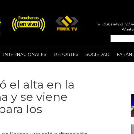
Tel: (380) 442-2112 /
Whatsa
INTERNACIONALES
DEPORTES
SOCIEDAD
FARÁN
 el alta en la
a y se viene
para los