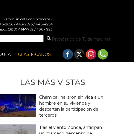
- Comunicate con nosotros -
 446-2656 / 443-2596 / 446-4254
pp: (380) 461-7752 / 430-1923
Pronóstico de Tutiempo.net
DULA
CLASIFICADOS
LAS MÁS VISTAS
Chamical: hallaron sin vida a un
hombre en su vivienda y
descartan la participación de
terceros
Tras el viento Zonda, anticipan
un marcado descenso de