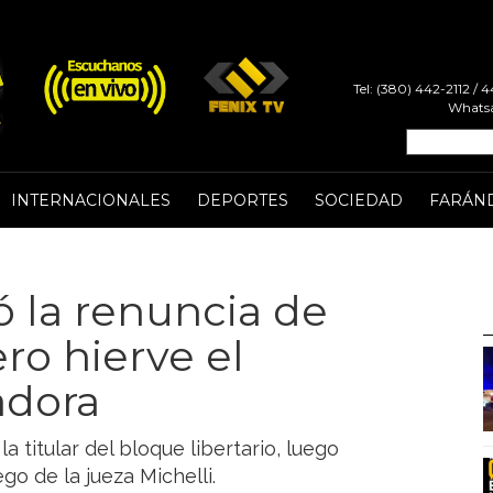
Tel: (380) 442-2112 /
Whatsa
INTERNACIONALES
DEPORTES
SOCIEDAD
FARÁN
ó la renuncia de
ero hierve el
adora
la titular del bloque libertario, luego
ego de la jueza Michelli.