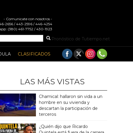
- Comunicate con nosotros -
 446-2656 / 443-2596 / 446-4254
pp: (380) 461-7752 / 430-1923
Pronóstico de Tutiempo.net
DULA
CLASIFICADOS
LAS MÁS VISTAS
Chamical: hallaron sin vida a un
hombre en su vivienda y
descartan la participación de
terceros
¿Quién dijo que Ricardo
Quintela está fuera de la carrera