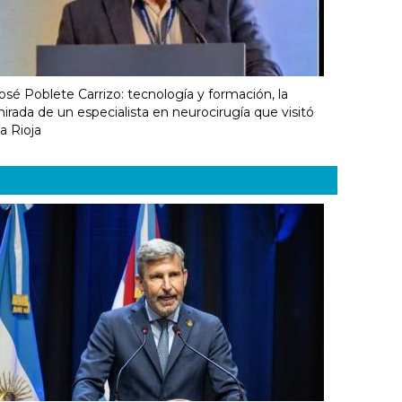
osé Poblete Carrizo: tecnología y formación, la
irada de un especialista en neurocirugía que visitó
a Rioja