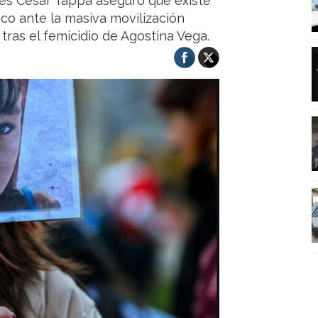
bés César Tappa aseguró que existe
co ante la masiva movilización
ras el femicidio de Agostina Vega.