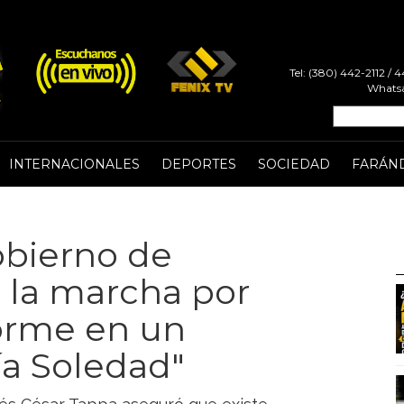
Tel: (380) 442-2112 /
Whatsa
INTERNACIONALES
DEPORTES
SOCIEDAD
FARÁN
obierno de
 la marcha por
forme en un
a Soledad"