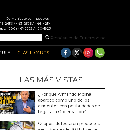
- Comunicate con nosotros -
 446-2656 / 443-2596 / 446-4254
pp: (380) 461-7752 / 430-1923
Pronóstico de Tutiempo.net
DULA
CLASIFICADOS
LAS MÁS VISTAS
¿Por qué Armando Molina
aparece como uno de los
dirigentes con posibilidades de
llegar a la Gobernación?
Chepes: detectaron productos
vencidos desde 2021 durante