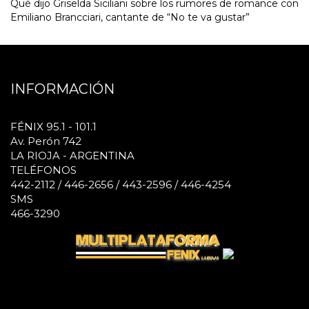
Qué dijo Griselda Siciliani sobre los rumores de romance con
Emiliano Brancciari, cantante de “No te va gustar”
INFORMACIÓN
FÉNIX 95.1 - 101.1
Av. Perón 742
LA RIOJA - ARGENTINA
TELÉFONOS
442-2112 / 446-2656 / 443-2596 / 446-4254
SMS
466-3290