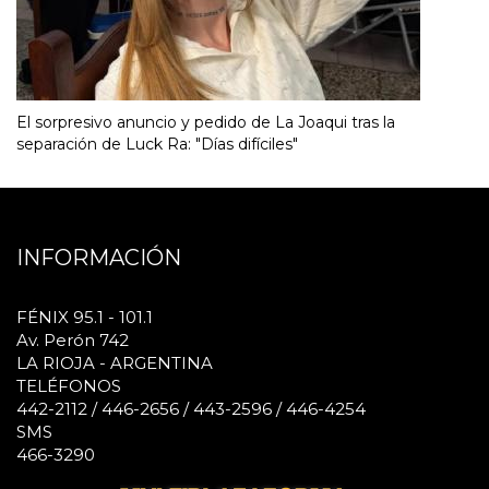
El sorpresivo anuncio y pedido de La Joaqui tras la
separación de Luck Ra: "Días difíciles"
INFORMACIÓN
FÉNIX 95.1 - 101.1
Av. Perón 742
LA RIOJA - ARGENTINA
TELÉFONOS
442-2112 / 446-2656 / 443-2596 / 446-4254
SMS
466-3290