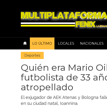
LO ÚLTIMO
LOCALES
NACIONALES
Deportes
Quién era Mario O
futbolista de 33 a
atropellado
El exjugador de AEK Atenas y Bologna fall
en su ciudad natal, Ioannina.