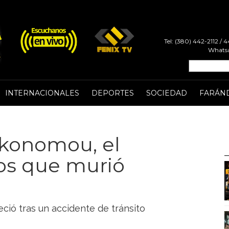
Tel: (380) 442-2112 /
Whatsa
INTERNACIONALES
DEPORTES
SOCIEDAD
FARÁN
ikonomou, el
ños que murió
eció tras un accidente de tránsito