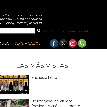
- Comunicate con nosotros -
 446-2656 / 443-2596 / 446-4254
pp: (380) 461-7752 / 430-1923
Pronóstico de Tutiempo.net
DULA
CLASIFICADOS
LAS MÁS VISTAS
Encuesta Fénix
Un trabajador de Vialidad
Provincial sufrió un accidente