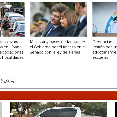
desplazados
Malestar y pases de factura en
Denuncian al
as en Líbano
el Gobierno por el fracaso en el
Insfrán por u
negociaciones
Senado con la ley de Tierras
adoctrinamien
s hostilidades
escuelas
ESAR