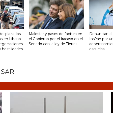
desplazados
Malestar y pases de factura en
Denuncian al
as en Líbano
el Gobierno por el fracaso en el
Insfrán por u
negociaciones
Senado con la ley de Tierras
adoctrinamien
s hostilidades
escuelas
ESAR