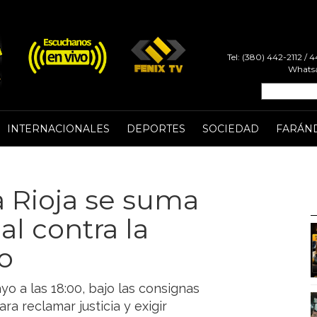
Tel: (380) 442-2112 /
Whatsa
INTERNACIONALES
DEPORTES
SOCIEDAD
FARÁN
a Rioja se suma
al contra la
o
o a las 18:00, bajo las consignas
 reclamar justicia y exigir