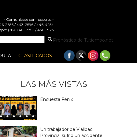
- Comunicate con nosotros -
 446-2656 / 443-2596 / 446-4254
pp: (380) 461-7752 / 430-1923
Pronóstico de Tutiempo.net
DULA
CLASIFICADOS
LAS MÁS VISTAS
Encuesta Fénix
Un trabajador de Vialidad
Provincial sufrió un accidente