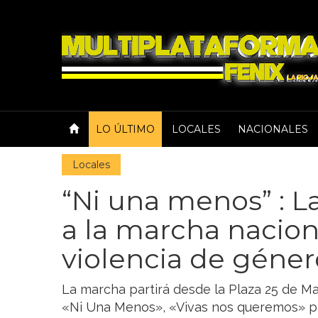
LO ÚLTIMO
LOCALES
NACIONALES
Locales
“Ni una menos” : L
a la marcha nacion
violencia de géner
La marcha partirá desde la Plaza 25 de May
«Ni Una Menos», «Vivas nos queremos» para