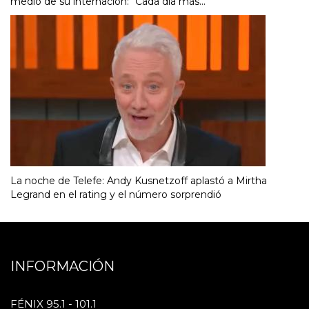
medio de su internación: "Cada día más..."
La noche de Telefe: Andy Kusnetzoff aplastó a Mirtha
Legrand en el rating y el número sorprendió
INFORMACIÓN
FÉNIX 95.1 - 101.1