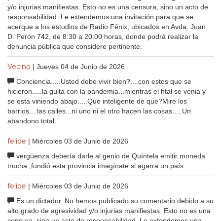
y/o injurias manifiestas. Esto no es una censura, sino un acto de
responsabilidad. Le extendemos una invitación para que se
acerque a los estudios de Radio Fénix, ubicados en Avda. Juan
D. Perón 742, de 8:30 a 20:00 horas, donde podrá realizar la
denuncia pública que considere pertinente.
Vecino
| Jueves 04 de Junio de 2026
Conciencia.....Usted debe vivir bien?....con estos que se
hicieron.....la guita con la pandemia...mientras el htal se venia y
se esta viniendo abajo.....Que inteligente de que?Mire los
barrios....las calles...ni uno ni el otro hacen las cosas.....Un
abandono total.
felipe
| Miércoles 03 de Junio de 2026
vergüenza debería darle al genio de Quíntela emitir moneda
trucha ,fundió esta provincia imagínate si agarra un país
felipe
| Miércoles 03 de Junio de 2026
Es un dictador..No hemos publicado su comentario debido a su
alto grado de agresividad y/o injurias manifiestas. Esto no es una
censura, sino un acto de responsabilidad. Le extendemos una