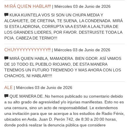
MIRÁ QUIEN HABLA!!!!
| Miércoles 03 de Junio de 2026
KUKA KUINTELA VOS SI SON UN CHUPA MEDIA Y
ALCAHUETE, DE CRETINA, TE SUENA, LA CONDENADA. MIRÁ
SI ESTA LADRONA, CORRUPTA VA A ESTAR A LA ALTURA DE
LOS GRANDES LIDERES, POR FAVOR. DESTRUISTE TODA LA
PCIA. CABEZA DE TERMO!!!
CHUYYYYYYYYYYYY!!!
| Miércoles 03 de Junio de 2026
MIRÁ QUIEN HABLA, MAMADERA. BIEN GDOR. ASÍ VAMOS
DE 10 TODO EL PUEBLO RIOJANO, DE ESTA MANERA
TENEMOS UN FUTURO TREMENDO Y MAS AHORA CON LOS
CHACHOS, NI HABLAR!!!!
ALE
| Miércoles 03 de Junio de 2026
QUE MANERA DE..No hemos publicado su comentario debido
a su alto grado de agresividad y/o injurias manifiestas. Esto no es
una censura, sino un acto de responsabilidad. Le extendemos
una invitación para que se acerque a los estudios de Radio Fénix,
ubicados en Avda. Juan D. Perón 742, de 8:30 a 20:00 horas,
donde podrá realizar la denuncia pública que considere