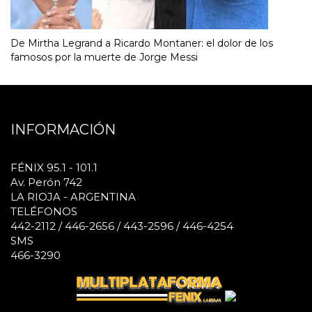
De Mirtha Legrand a Ricardo Montaner: el dolor de los
famosos por la muerte de Jorge Messi
INFORMACIÓN
FÉNIX 95.1 - 101.1
Av. Perón 742
LA RIOJA - ARGENTINA
TELÉFONOS
442-2112 / 446-2656 / 443-2596 / 446-4254
SMS
466-3290