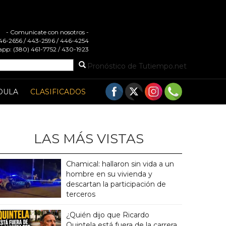
- Comunicate con nosotros -
 446-2656 / 443-2596 / 446-4254
pp: (380) 461-7752 / 430-1923
Pronóstico de Tutiempo.net
DULA
CLASIFICADOS
LAS MÁS VISTAS
Chamical: hallaron sin vida a un
hombre en su vivienda y
descartan la participación de
terceros
¿Quién dijo que Ricardo
Quintela está fuera de la carrera