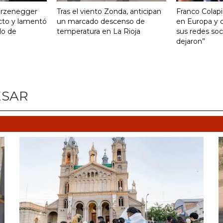
turzenegger
Tras el viento Zonda, anticipan
Franco Colapi
cto y lamentó
un marcado descenso de
en Europa y c
ulo de
temperatura en La Rioja
sus redes soci
dejaron”
ESAR