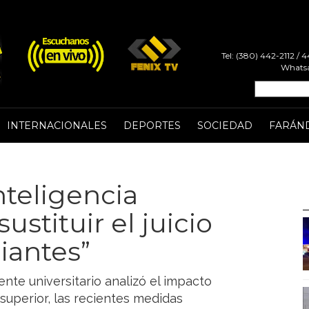
Tel: (380) 442-2112 /
Whatsa
INTERNACIONALES
DEPORTES
SOCIEDAD
FARÁN
inteligencia
ustituir el juicio
diantes”
nte universitario analizó el impacto
n superior, las recientes medidas