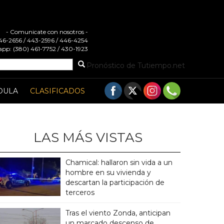
- Comunicate con nosotros -
 446-2656 / 443-2596 / 446-4254
pp: (380) 461-7752 / 430-1923
Pronóstico de Tutiempo.net
DULA
CLASIFICADOS
LAS MÁS VISTAS
Chamical: hallaron sin vida a un
hombre en su vivienda y
descartan la participación de
terceros
Tras el viento Zonda, anticipan
un marcado descenso de