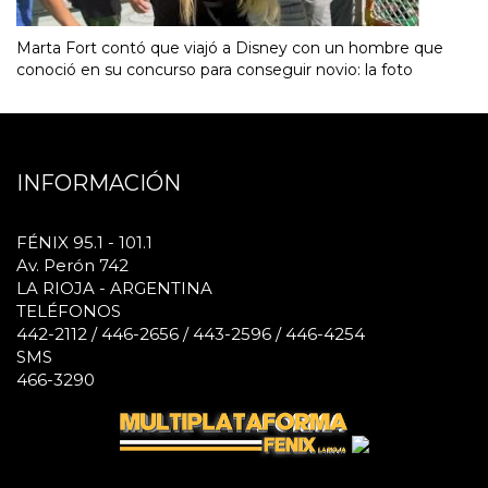
Marta Fort contó que viajó a Disney con un hombre que
conoció en su concurso para conseguir novio: la foto
INFORMACIÓN
FÉNIX 95.1 - 101.1
Av. Perón 742
LA RIOJA - ARGENTINA
TELÉFONOS
442-2112 / 446-2656 / 443-2596 / 446-4254
SMS
466-3290