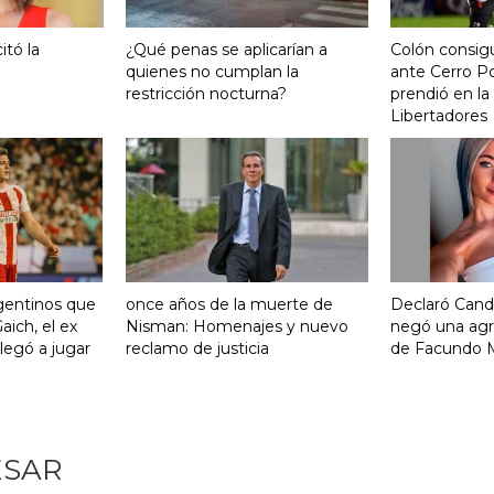
itó la
¿Qué penas se aplicarían a
Colón consigu
quienes no cumplan la
ante Cerro P
restricción nocturna?
prendió en la
Libertadores
gentinos que
once años de la muerte de
Declaró Cand
aich, el ex
Nisman: Homenajes y nuevo
negó una agr
legó a jugar
reclamo de justicia
de Facundo 
ESAR