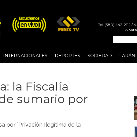
Tel: (380) 442-2112 /
Whatsa
INTERNACIONALES
DEPORTES
SOCIEDAD
FARÁN
 la Fiscalía
 de sumario por
a por ´Privación Ilegítima de la