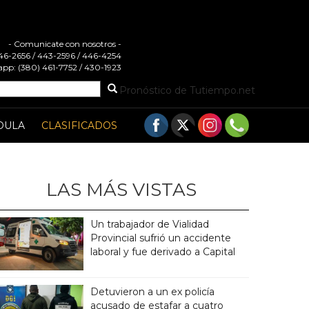
- Comunicate con nosotros -
 446-2656 / 443-2596 / 446-4254
pp: (380) 461-7752 / 430-1923
Pronóstico de Tutiempo.net
DULA
CLASIFICADOS
LAS MÁS VISTAS
Un trabajador de Vialidad
Provincial sufrió un accidente
laboral y fue derivado a Capital
Detuvieron a un ex policía
acusado de estafar a cuatro