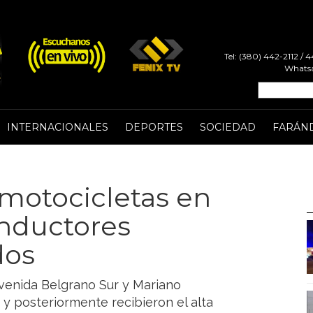
Tel: (380) 442-2112 /
Whatsa
INTERNACIONALES
DEPORTES
SOCIEDAD
FARÁN
motocicletas en
nductores
dos
 avenida Belgrano Sur y Mariano
 y posteriormente recibieron el alta