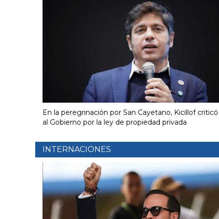
En la peregrinación por San Cayetano, Kicillof criticó
al Gobierno por la ley de propiedad privada
INTERNACIONES