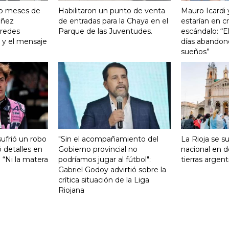
ro meses de
Habilitaron un punto de venta
Mauro Icardi 
Yañez
de entradas para la Chaya en el
estarían en cri
 redes
Parque de las Juventudes.
escándalo: “E
o y el mensaje
días abandonó
sueños”
ufrió un robo
"Sin el acompañamiento del
La Rioja se s
 detalles en
Gobierno provincial no
nacional en d
: “Ni la matera
podríamos jugar al fútbol":
tierras argent
Gabriel Godoy advirtió sobre la
crítica situación de la Liga
Riojana