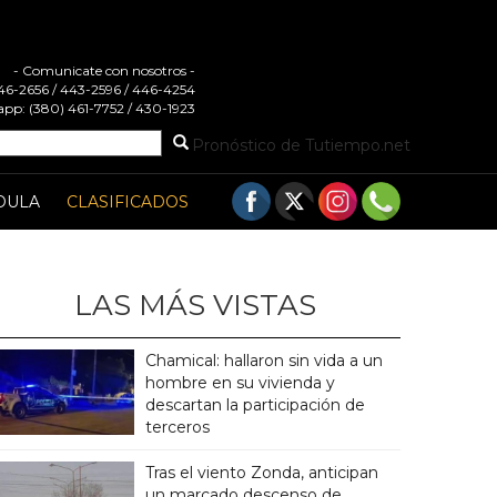
- Comunicate con nosotros -
 446-2656 / 443-2596 / 446-4254
pp: (380) 461-7752 / 430-1923
Pronóstico de Tutiempo.net
DULA
CLASIFICADOS
LAS MÁS VISTAS
Chamical: hallaron sin vida a un
hombre en su vivienda y
descartan la participación de
terceros
Tras el viento Zonda, anticipan
un marcado descenso de