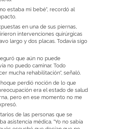
o estaba mi bebé", recordó al
mpacto.
expuestas en una de sus piernas,
rieron intervenciones quirúrgicas
avo largo y dos placas. Todavía sigo
aseguró que aún no puede
vía no puedo caminar. Todo
er mucha rehabilitación", señaló.
l choque perdió noción de lo que
 preocupación era el estado de salud
ierna, pero en ese momento no me
xpresó.
arios de las personas que se
a asistencia médica. "Yo no sabía
spués escuché que decían que no