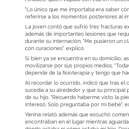
"Lo único que me importaba era saber cóm
referirse a los momentos posteriores al i
La joven contó que sufrió tres fracturas 
además de importantes lesiones que requi
durante su internación. "Me pusieron un cl
con curaciones", explicó.
Si bien ya se encuentra en su domicilio, 
movilizarse por sus propios medios. "Toda
depende de la fisioterapia y tengo que hac
Al recordar lo ocurrido, indicó que tras e
sucedía a su alrededor y que su principal
de su hijo. "Recuerdo haberme visto la p
interesó. Solo preguntaba por mi bebé", e
Yanina relató además que escuchó coment
encontraban en el lugar mientras aguardab
dónde estaba ni cómo estaba mi hijo. De