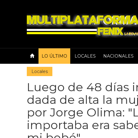
LO ÚLTIMO
LOCALES
NACIONALES
Locales
Luego de 48 días i
dada de alta la mu
por Jorge Olima: 
importaba era sab
mi bebé"