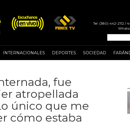
Tel: (380) 442-2112 /
Whatsa
INTERNACIONALES
DEPORTES
SOCIEDAD
FARÁN
nternada, fue
jer atropellada
"Lo único que me
er cómo estaba