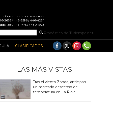
- Comunicate con nosotros -
 446-2656 / 443-2596 / 446-4254
pp: (380) 461-7752 / 430-1923
Pronóstico de Tutiempo.net
DULA
CLASIFICADOS
LAS MÁS VISTAS
Tras el viento Zonda, anticipan
un marcado descenso de
temperatura en La Rioja