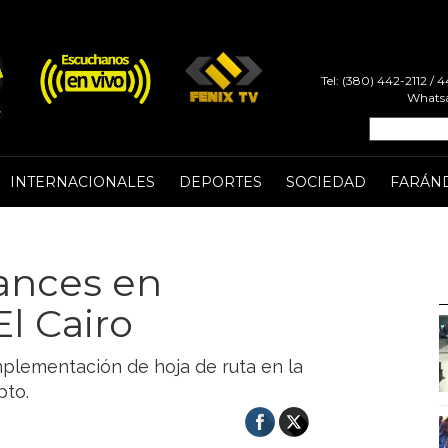
Tel: (380) 442-2112 /
Whatsa
INTERNACIONALES
DEPORTES
SOCIEDAD
FARÁN
ances en
l Cairo
mplementación de hoja de ruta en la
pto.