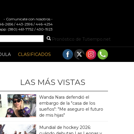
- Comunicate con nosotros -
 446-2656 / 443-2596 / 446-4254
pp: (380) 461-7752 / 430-1923
Pronóstico de Tutiempo.net
DULA
CLASIFICADOS
LAS MÁS VISTAS
Wanda Nara defendió el
embargo de la "casa de los
sueños": "Me aseguro el futuro
de mis hijas"
Mundial de hockey 2026:
cuándo debutan Las Leonas y