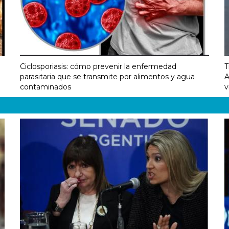
Ciclosporiasis: cómo prevenir la enfermedad
T
parasitaria que se transmite por alimentos y agua
A
contaminados
v