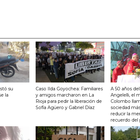
stó su
Caso Ilda Goyochea: Familiares
A 50 años del
e la
y amigos marcharon en La
Angelelli, el
Rioja para pedir la liberación de
Colombo llam
Sofía Agüero y Gabriel Díaz
sociedad más 
reducir la me
recuerdo del