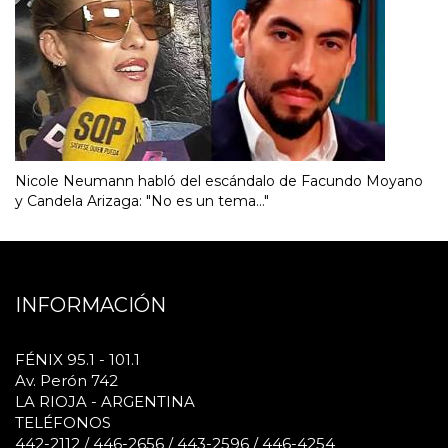
Nicole Neumann habló del escándalo de Facundo Moyano
y Candela Arizaga: "No es un tema..."
INFORMACIÓN
FÉNIX 95.1 - 101.1
Av. Perón 742
LA RIOJA - ARGENTINA
TELÉFONOS
442-2112 / 446-2656 / 443-2596 / 446-4254